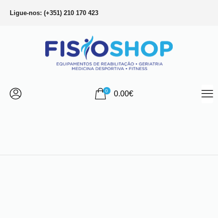
Ligue-nos: (+351) 210 170 423
0
0.00
€