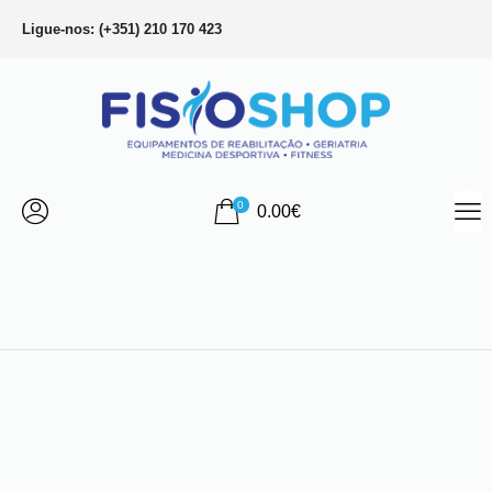
Ligue-nos: (+351) 210 170 423
0
0.00
€