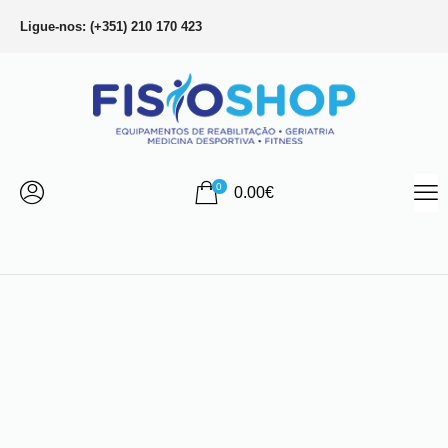
Ligue-nos: (+351) 210 170 423
0
0.00
€