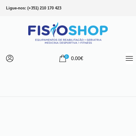
Ligue-nos: (+351) 210 170 423
0
0.00
€