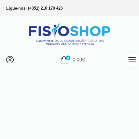
Ligue-nos: (+351) 210 170 423
0
0.00
€