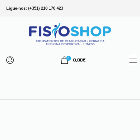
Ligue-nos: (+351) 210 170 423
0
0.00
€