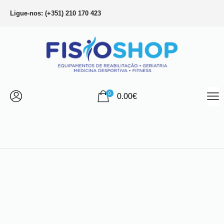
Ligue-nos: (+351) 210 170 423
0
0.00
€