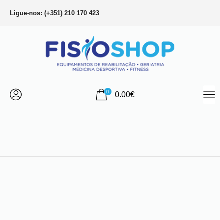
Ligue-nos: (+351) 210 170 423
0
0.00
€