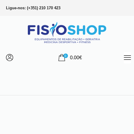
Ligue-nos: (+351) 210 170 423
0
0.00
€