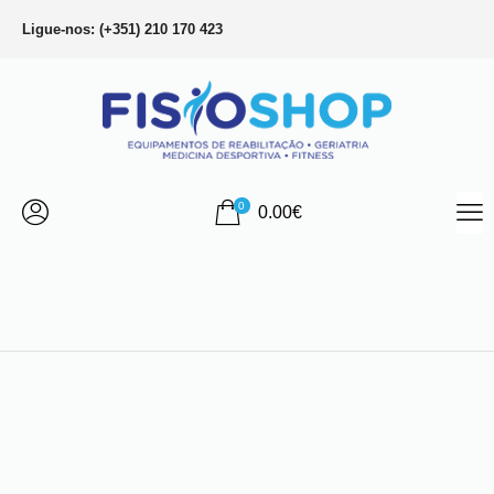
Ligue-nos: (+351) 210 170 423
0
0.00
€