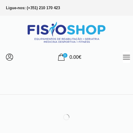
Ligue-nos: (+351) 210 170 423
0
0.00
€