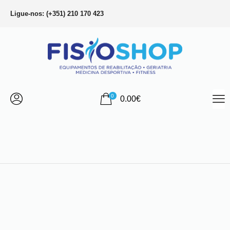
Ligue-nos: (+351) 210 170 423
0
0.00
€