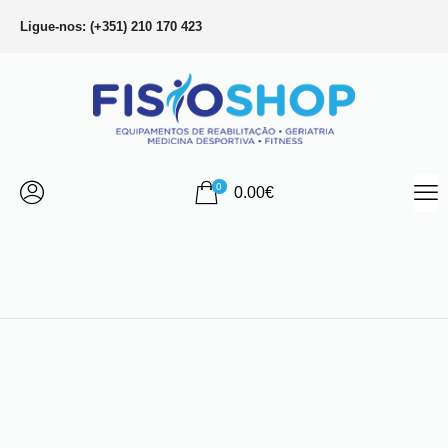
Ligue-nos: (+351) 210 170 423
0
0.00
€