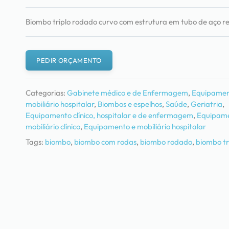
Biombo triplo rodado curvo com estrutura em tubo de aço r
PEDIR ORÇAMENTO
Categorias:
Gabinete médico e de Enfermagem
,
Equipamen
mobiliário hospitalar
,
Biombos e espelhos
,
Saúde
,
Geriatria
,
Equipamento clínico, hospitalar e de enfermagem
,
Equipame
mobiliário clínico
,
Equipamento e mobiliário hospitalar
Tags:
biombo
,
biombo com rodas
,
biombo rodado
,
biombo tr