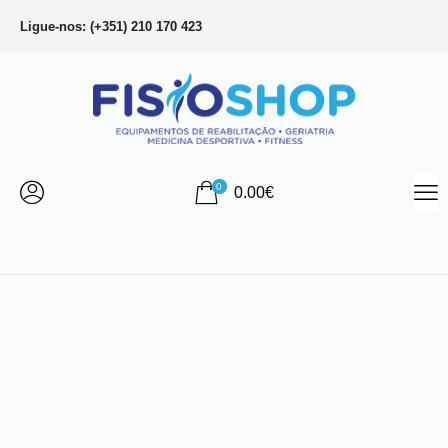
Ligue-nos: (+351) 210 170 423
0
0.00
€