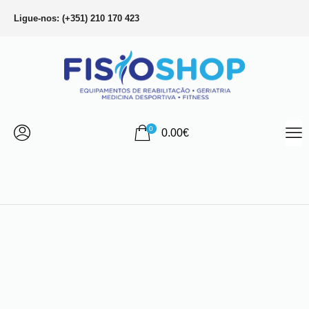
Ligue-nos: (+351) 210 170 423
0
0.00
€