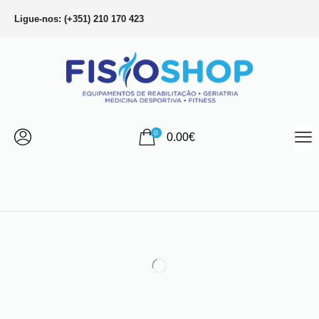
Ligue-nos: (+351) 210 170 423
0
0.00
€