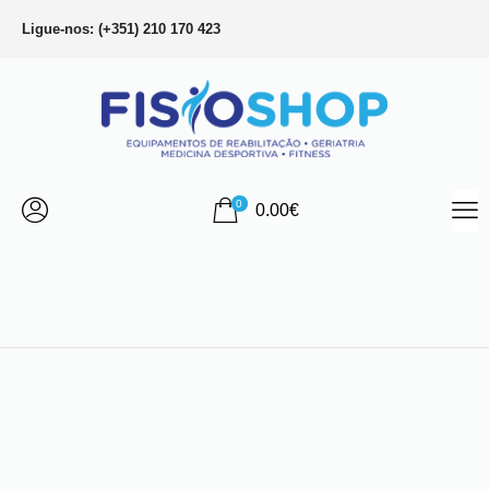
Ligue-nos: (+351) 210 170 423
0
0.00
€