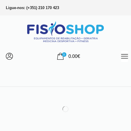
Ligue-nos: (+351) 210 170 423
0
0.00
€