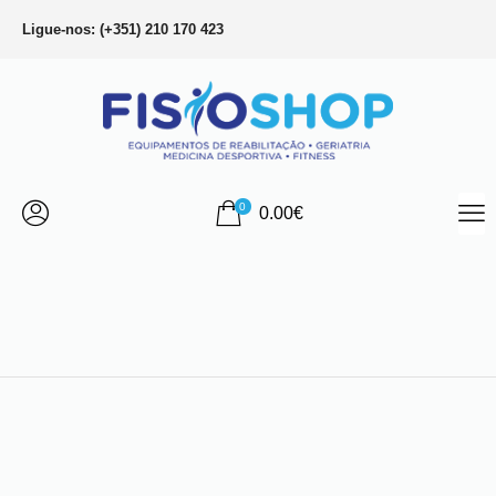
Ligue-nos: (+351) 210 170 423
0
0.00
€