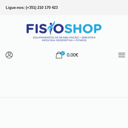
Ligue-nos: (+351) 210 170 423
0
0.00
€