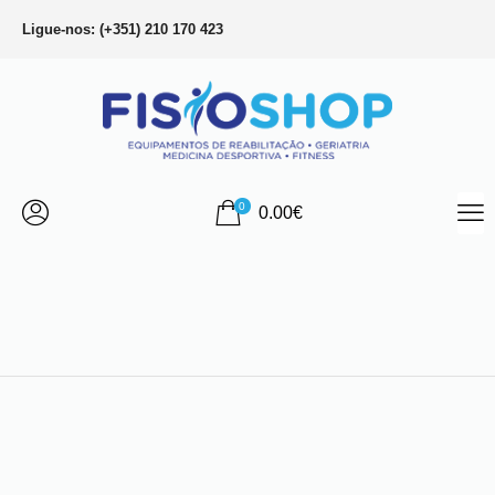
Ligue-nos: (+351) 210 170 423
0
0.00
€