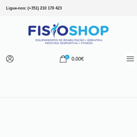
Ligue-nos: (+351) 210 170 423
0
0.00
€