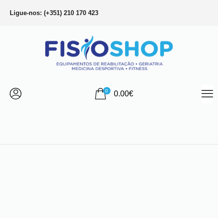
Ligue-nos: (+351) 210 170 423
0
0.00
€