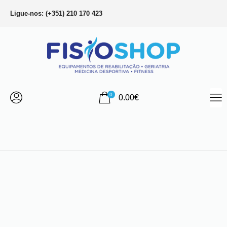
Ligue-nos: (+351) 210 170 423
0
0.00
€