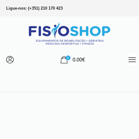
Ligue-nos: (+351) 210 170 423
0
0.00
€