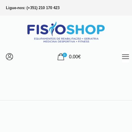
Ligue-nos: (+351) 210 170 423
0
0.00
€