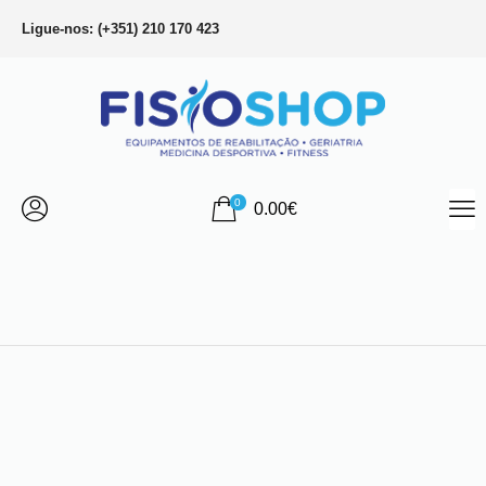
Ligue-nos: (+351) 210 170 423
0
0.00
€