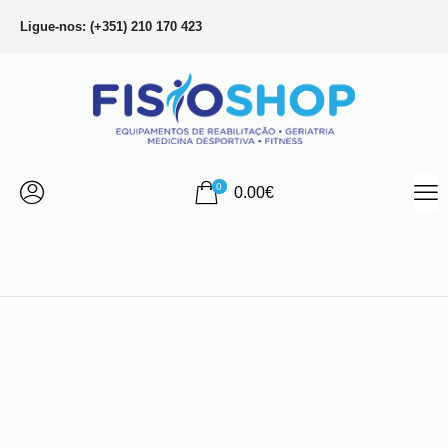
Ligue-nos: (+351) 210 170 423
0
0.00
€