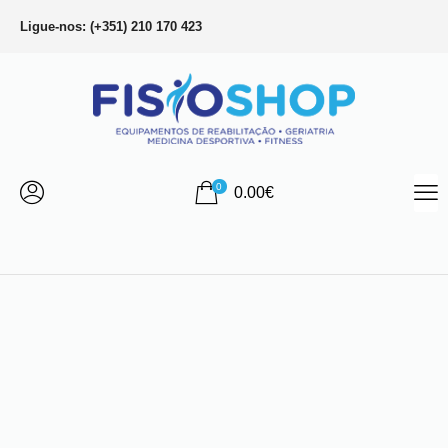
Ligue-nos: (+351) 210 170 423
0
0.00
€