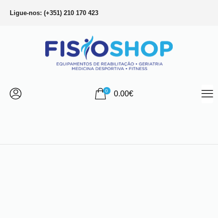
Ligue-nos: (+351) 210 170 423
0
0.00
€