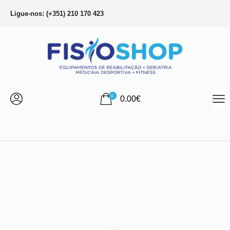
Ligue-nos: (+351) 210 170 423
0
0.00
€