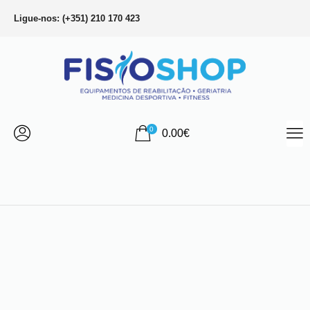
Ligue-nos: (+351) 210 170 423
0
0.00
€