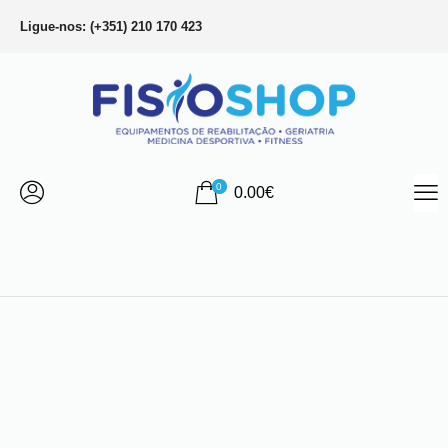
Ligue-nos: (+351) 210 170 423
0
0.00
€