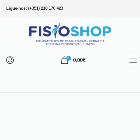
Ligue-nos: (+351) 210 170 423
0
0.00
€