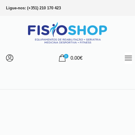
Ligue-nos: (+351) 210 170 423
0
0.00
€