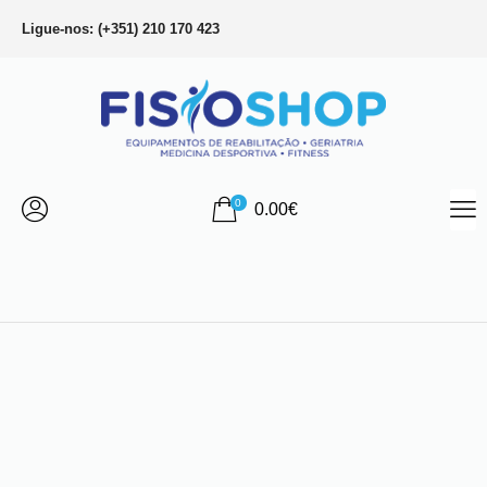
Ligue-nos: (+351) 210 170 423
0
0.00
€