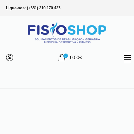
Ligue-nos: (+351) 210 170 423
0
0.00
€