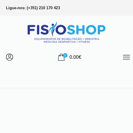
Ligue-nos: (+351) 210 170 423
0
0.00
€