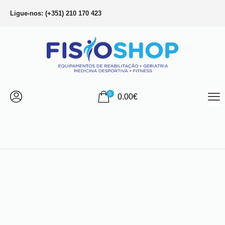
Ligue-nos: (+351) 210 170 423
0
0.00
€