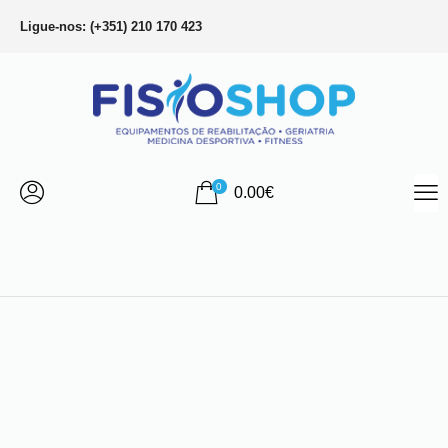
Ligue-nos: (+351) 210 170 423
0
0.00
€