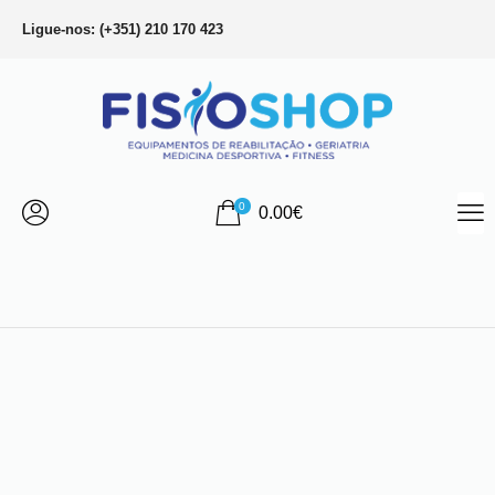
Ligue-nos: (+351) 210 170 423
0
0.00
€