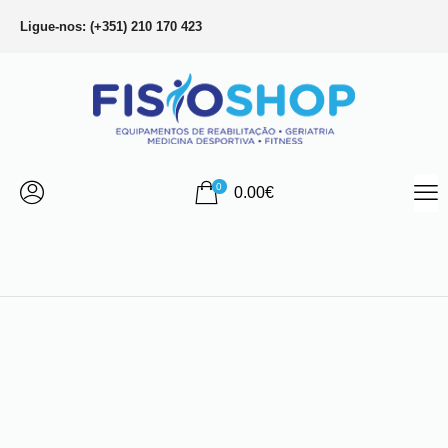
Ligue-nos: (+351) 210 170 423
0
0.00
€