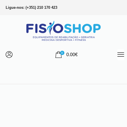
Ligue-nos: (+351) 210 170 423
0
0.00
€