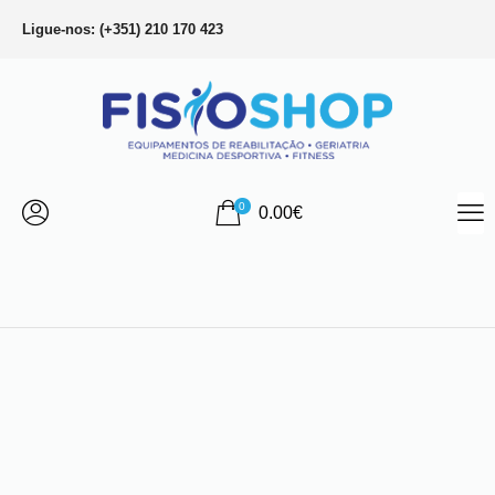
Ligue-nos: (+351) 210 170 423
0
0.00
€