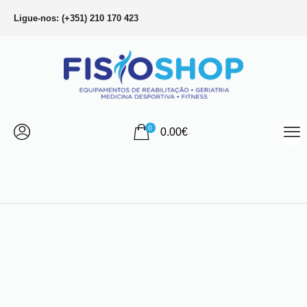
Ligue-nos: (+351) 210 170 423
0
0.00
€