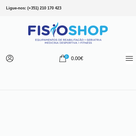
Ligue-nos: (+351) 210 170 423
0
0.00
€