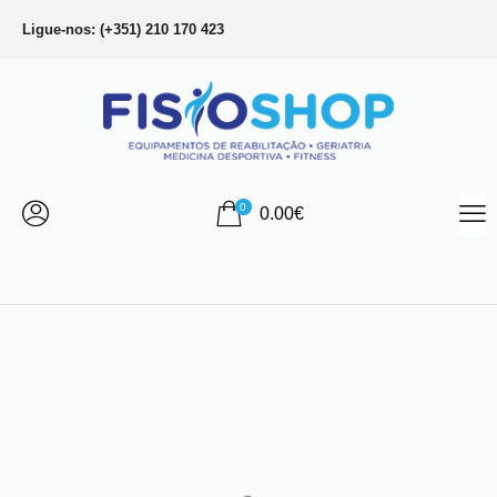
Ligue-nos: (+351) 210 170 423
0
0.00
€