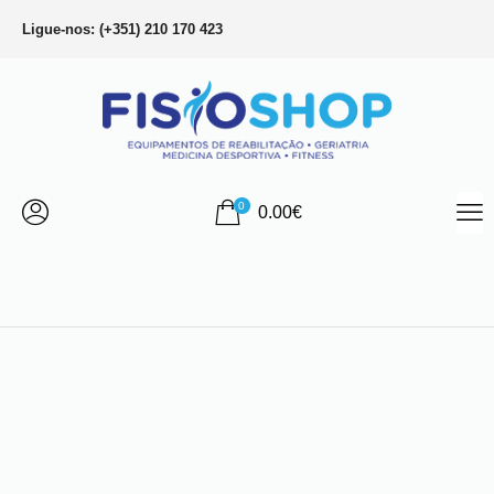
Ligue-nos: (+351) 210 170 423
0
0.00
€