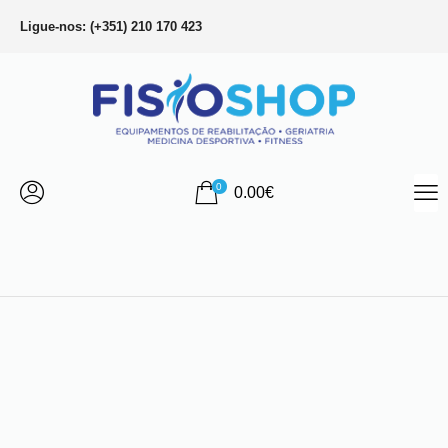
Ligue-nos: (+351) 210 170 423
0
0.00
€